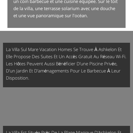
un coin barbecue et une cuisine équipée. Sur le toit
de la villa, une terrasse solarium avec une douche
et une vue panoramique sur l’océan.
La Villa Sul Mare Vacation Homes Se Trouve À Ashkelon Et
Elle Propose Des Suites Et Un Accès Gratuit Au Réseau Wi-Fi.
Les Hôtes Peuvent Aussi Bénéficier D’une Piscine Privée,
D’un Jardin Et D’aménagements Pour Le Barbecue À Leur
Disposition.
La Villa Est Située Près De La Plage Magique D’Ashkelon Et