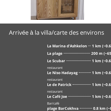
Arrivée à la villa/carte des environs
La Marina d’Ashkelon
1 km (~0.6
La plage
200 m (~65
Le Scubar
1 km (~0.6
restaurant
Le Niso Hadayag
1 km (~0.6
restaurant
Le de Patrick
1 km (~0.6
restaurant
Le Café Joe
1 km (~0.6
Bar/café
plage BarCokhva
0.8 km (~