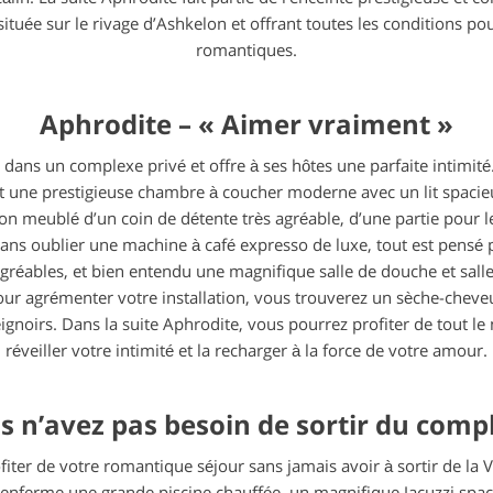
 située sur le rivage d’Ashkelon et offrant toutes les conditions p
romantiques.
Aphrodite – « Aimer vraiment »
e dans un complexe privé et offre à ses hôtes une parfaite intimité.
nt une prestigieuse chambre à coucher moderne avec un lit spacieu
lon meublé d’un coin de détente très agréable, d’une partie pour l
sans oublier une machine à café expresso de luxe, tout est pensé 
agréables, et bien entendu une magnifique salle de douche et salle
pour agrémenter votre installation, vous trouverez un sèche-cheve
ignoirs. Dans la suite Aphrodite, vous pourrez profiter de tout le
réveiller votre intimité et la recharger à la force de votre amour.
s n’avez pas besoin de sortir du comp
iter de votre romantique séjour sans jamais avoir à sortir de la Vi
 renferme une grande piscine chauffée, un magnifique Jacuzzi spac