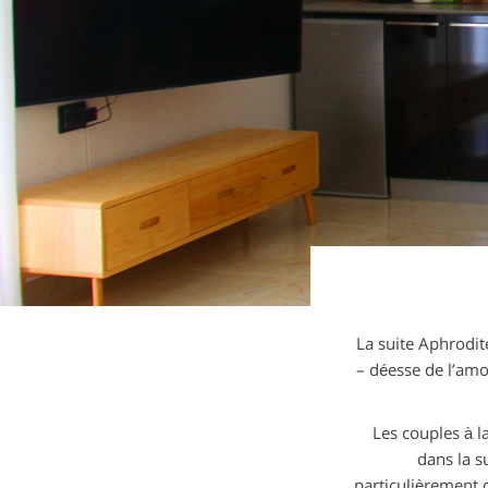
La suite Aphrodite
– déesse de l’amo
Les couples à l
dans la s
particulièrement c