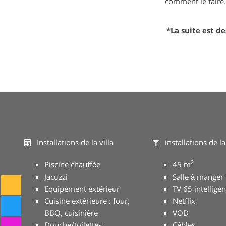
comment le faire.
*La suite est d
Installations de la villa
installations de la
2
Piscine chauffée
45 m
Jacuzzi
Salle à manger
Equipement extérieur
TV 65 intelligen
Cuisine extérieure : four,
Netflix
BBQ, cuisinière
VOD
Douche/toilettes
Câbles