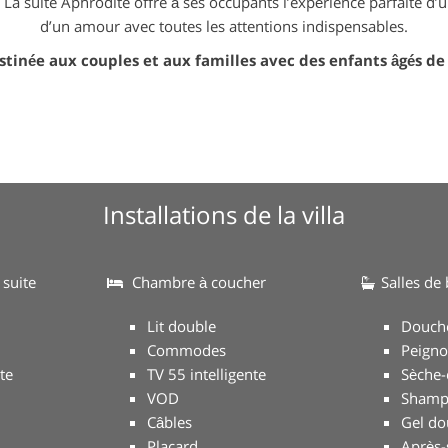
 La suite Aphrodite offre à ses occupants l’expérience parfaite d’
d’un amour avec toutes les attentions indispensables.
estinée aux couples et aux familles avec des enfants âgés de 
Installations de la villa
 suite
Chambre à coucher
Salles de 
Lit double
Douch
Commodes
Peigno
te
TV 55 intelligente
Sèche-
VOD
Shamp
Câbles
Gel do
Placard
Après