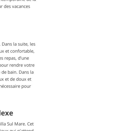
our des vacances
 Dans la suite, les
x et confortable,
es repas, d’une
pour rendre votre
 de bain. Dans la
ux et de doux et
 nécessaire pour
lexe
lla Sul Mare. Cet
ieux qui n’attend