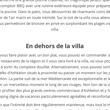
 comptoir BBQ avec une cuisine extérieure équipée pour prépare
la piscine. Dans le patio, vous découvrirez de charmants coins d
r de l’air marin en toute intimité. Sur le toit de la villa vous atten
us permettront de bronzer en privé en surplombant les plages vie
villa.
En dehors de la villa
 vous faire plaisir avec un bon plat, vous pouvez en commander u
staurants de la région et il vous sera livré à la villa, où vous po
 sortir du complexe douillet. Alternativement, vous pouvez sorti
cafés d’Ashkelon situés à proximité ou passer un moment sur les p
on. La partie sud de la mer Méditerranée est exceptionnelle et les
r un merveilleux moment le long de ses rivages. Non loin de la vill
i profiter des plus grands centres commerciaux d’Ashkelon et y fa
ping digne de vacances particulièrement agréables et réconforta
 que l’intimité doit être régulièrement maintenue, mais tout le 