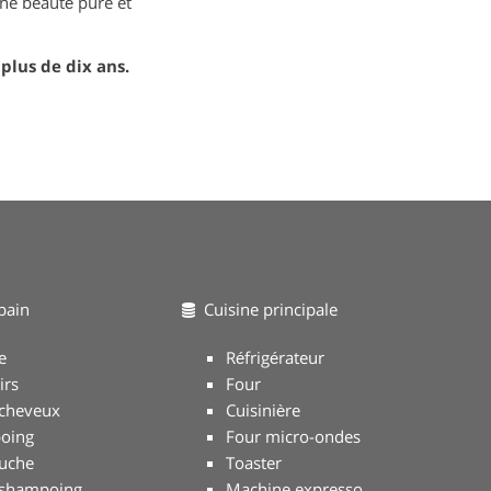
une beauté pure et
plus de dix ans.
bain
Cuisine principale
e
Réfrigérateur
irs
Four
cheveux
Cuisinière
oing
Four micro-ondes
uche
Toaster
-shampoing
Machine expresso