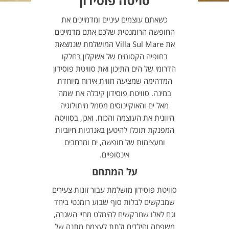
סויטה פוסידון
כשאתם עוצמים עיניים ומדמיינים את
החופשה הרומנטית שלכם אתם מדמיינים
את Villa Sul Mare המושלמת שנמצאת
בחופיה הקסומים של אשקלון בחלקו
הדרומי של הים התיכון ואת סוויטת פוסידון
המדהימה שמציעה חווית אירוח מיוחדת
במינה. סוויטת פוסידון קיבלה את שמה
מאל ים והאוקיינוסים מסמל מיתולוגיה
היוונית את העוצמה והכוח. ואכן, בסוויטה
המפנקת תוכלו להיטען באנרגיות חיוביות
ומעצימות של חופשה, ים ומרחבים
אינסופיים.
על המתחם
סוויטת פוסידון מושלמת עבור זוגות צעירים
שמבקשים לבלות סוף שבוע רומנטי ביחד
וגם לאלו שמבקשים להימלט מחיי השגרה,
משפחה והילדים ולתת לעצמם מתנה של